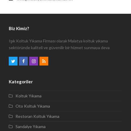
Biz Kimiz?
Işık Koltuk Yıkama Firması olarak Malatya koltuk yıkama
sektöründe kaliteli ve güvenilir bir hizmet sunmaya deva
Twitter
Facebook
Instagram
RSS
Kategoriler
Koltuk Yıkama
Oto Koltuk Yıkama
Restoran Koltuk Yıkama
Sandalye Yıkama