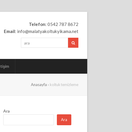
Telefon
: 0542 787 8672
Email
: info@malatyakoltukyikama.net
ara
Ara
etişim
Anasayfa
»
koltuk temizleme
Ara
Ara