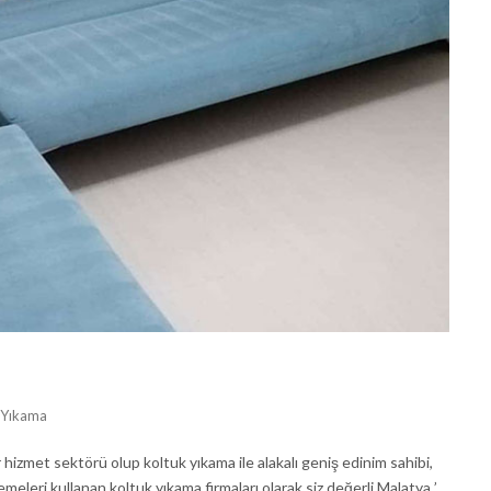
 Yıkama
hizmet sektörü olup koltuk yıkama ile alakalı geniş edinim sahibi,
meleri kullanan koltuk yıkama firmaları olarak siz değerli Malatya ’