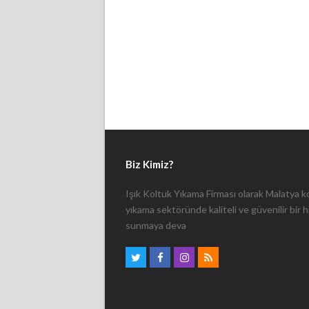
Biz Kimiz?
Işık Koltuk Yıkama Firması olarak Malatya k
yıkama sektöründe kaliteli ve güvenilir bir 
sunmaya deva
Twitter
Facebook
Instagram
RSS