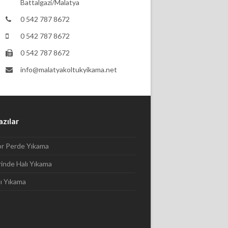
Battalgazi/Malatya
0 542 787 8672
0 542 787 8672
0 542 787 8672
info@malatyakoltukyikama.net
azılar
or Perde Yıkama
rinde Halı Yıkama
lı Yıkama